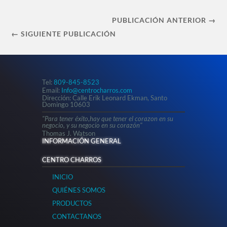
PUBLICACIÓN ANTERIOR →
← SIGUIENTE PUBLICACIÓN
Tel:
809-845-8523
Email:
Info@centrocharros.com
Dirección: Calle Erik Leonard Ekman, Santo
Domingo 10603
"Para tener éxito,hay que tener el corazon en su
negocio, y su negocio en su corazón"
Thomas J. Watson
INFORMACIÓN GENERAL
CENTRO CHARROS
INICIO
QUIÉNES SOMOS
PRODUCTOS
CONTACTANOS