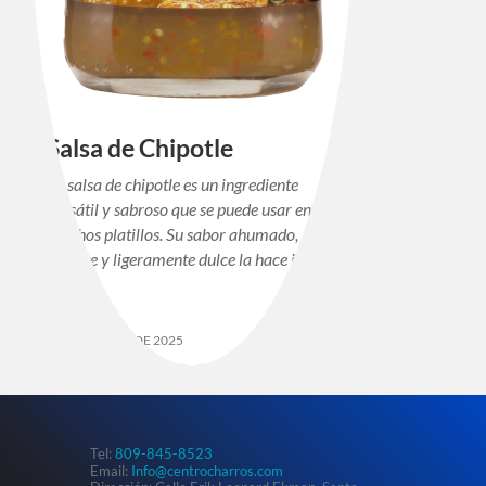
Salsa de Chipotle
La salsa de chipotle es un ingrediente
versátil y sabroso que se puede usar en
muchos platillos. Su sabor ahumado,
picante y ligeramente dulce la hace ideal
para…
12 DE MARZO DE 2025
Tel:
809-845-8523
Email:
Info@centrocharros.com