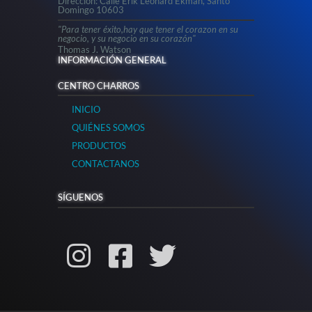
Dirección: Calle Erik Leonard Ekman, Santo
Domingo 10603
"Para tener éxito,hay que tener el corazon en su
negocio, y su negocio en su corazón"
Thomas J. Watson
INFORMACIÓN GENERAL
CENTRO CHARROS
INICIO
QUIÉNES SOMOS
PRODUCTOS
CONTACTANOS
SÍGUENOS