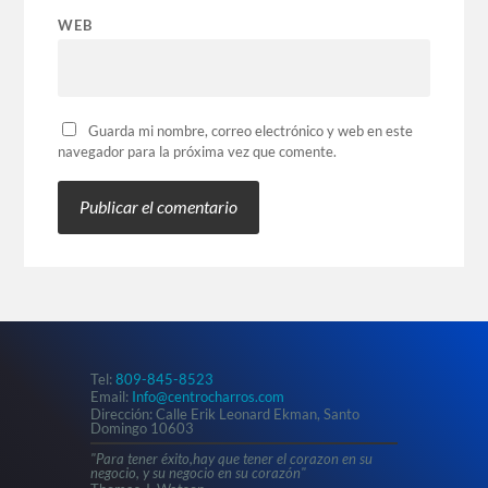
WEB
Guarda mi nombre, correo electrónico y web en este
navegador para la próxima vez que comente.
Tel:
809-845-8523
Email:
Info@centrocharros.com
Dirección: Calle Erik Leonard Ekman, Santo
Domingo 10603
"Para tener éxito,hay que tener el corazon en su
negocio, y su negocio en su corazón"