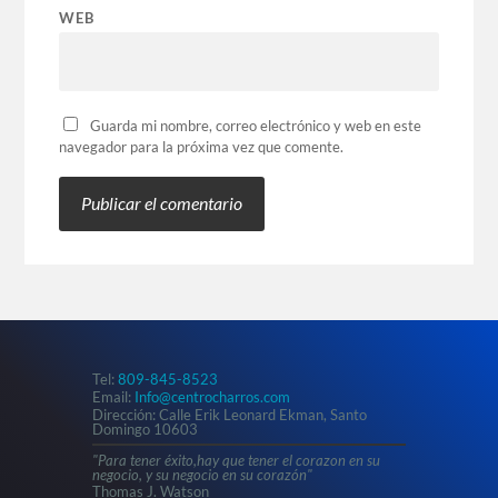
WEB
Guarda mi nombre, correo electrónico y web en este
navegador para la próxima vez que comente.
Tel:
809-845-8523
Email:
Info@centrocharros.com
Dirección: Calle Erik Leonard Ekman, Santo
Domingo 10603
"Para tener éxito,hay que tener el corazon en su
negocio, y su negocio en su corazón"
Thomas J. Watson