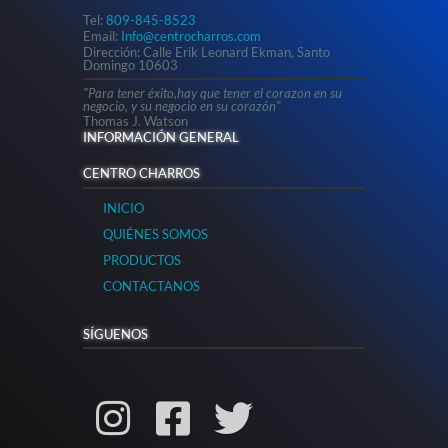
Tel:
809-845-8523
Email:
Info@centrocharros.com
Dirección: Calle Erik Leonard Ekman, Santo
Domingo 10603
"Para tener éxito,hay que tener el corazon en su
negocio, y su negocio en su corazón"
Thomas J. Watson
INFORMACIÓN GENERAL
CENTRO CHARROS
INICIO
QUIÉNES SOMOS
PRODUCTOS
CONTACTANOS
SÍGUENOS